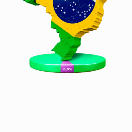
Por isso, se você está buscando
investir em um negócio
dinâmico, em constante
evolução e com potencial de
crescimento a longo prazo, além
de contar com o suporte e